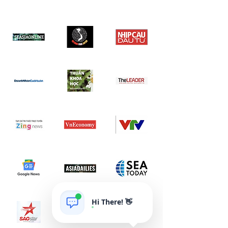
Hi There! 👋