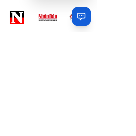
Via
Online
Via
How can I help you today?