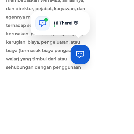
membebaskan VRITIMES, afiliasinya,
dan direktur, pejabat, karyawan, dan
agennya masing-masing dari dan
Hi There! 👋
terhadap segala klaim, kewajiban,
kerusakan, penilaian, penghargaan,
kerugian, biaya, pengeluaran, atau
biaya (termasuk biaya pengacara yang
wajar) yang timbul dari atau
Via
sehubungan dengan penggunaan
Online
Anda atas Layanan, pelanggaran Anda
terhadap Ketentuan ini, atau
pelanggaran Anda terhadap hukum
apa pun atau hak pihak ketiga mana
pun.
Via
Ganti Rugi
How can I help you today?